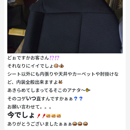
どぉですかお客さん
それなりにイイでしょ
シート以外にも内張りや天井やカーペットや肘掛けな
ど、内装全般出来ますよ
あきらめてしまってるそこのアナタ～
いつ
そのコゲ
直すんですかぁぁ
お願い言わせて。。。
今でしょ
ありがとうございましたぁぁぁ